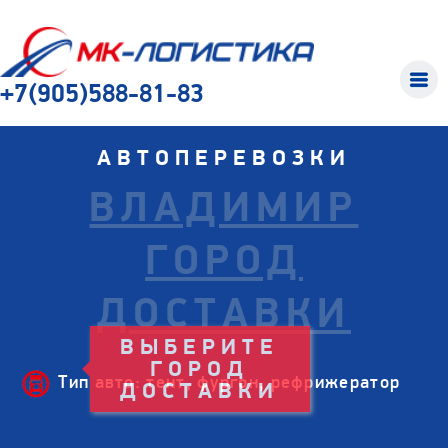
+7(905)588-81-83
АВТОПЕРЕВОЗКИ
ВЛАДИМИР
ГОРОД
ДОСТАВКИ
ВЫБЕРИТЕ
ГОРОД
Тип авто: тент, фургон, рефрижератор
ДОСТАВКИ